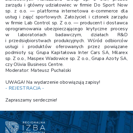
zarządu i główny udziałowiec w firmie Do Sport Now
sp. z o.o. — platforma internetowa e-commerce dla
usług i zajęć sportowych. Założyciel i członek zarządu
w firmie Lab Control sp. Z o.o. — producent i dostawca
oprogramowania ubezpieczającego krytyczne procesy
w laboratoriach badawczym, działach R&D
i przedsiębiorstwach produkcyjnych. Wśród odbiorców
usługi i produktów oferowanych przez powiązane
podmioty są: Grupa Kapitałowa Inter Cars SA, Milarex
sp. Z o.o., Maspex Wadowice sp. Z o.o., Grupa Azoty SA,
czy Olivia Business Centre.
Moderator: Mateusz Puchalski
UWAGA! Na wydarzenie obowiązują zapisy!
- REJESTRACJA -
Zapraszamy serdecznie!