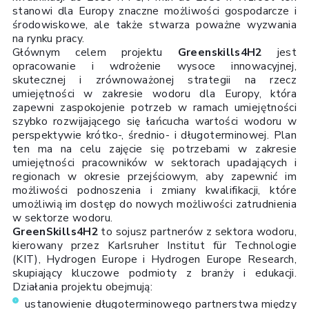
stanowi dla Europy znaczne możliwości gospodarcze i
środowiskowe, ale także stwarza poważne wyzwania
na rynku pracy.
Głównym celem projektu
Greenskills4H2
jest
opracowanie i wdrożenie wysoce innowacyjnej,
skutecznej i zrównoważonej strategii na rzecz
umiejętności w zakresie wodoru dla Europy, która
zapewni zaspokojenie potrzeb w ramach umiejętności
szybko rozwijającego się łańcucha wartości wodoru w
perspektywie krótko-, średnio- i długoterminowej. Plan
ten ma na celu zajęcie się potrzebami w zakresie
umiejętności pracowników w sektorach upadających i
regionach w okresie przejściowym, aby zapewnić im
możliwości podnoszenia i zmiany kwalifikacji, które
umożliwią im dostęp do nowych możliwości zatrudnienia
w sektorze wodoru.
GreenSkills4H2
to sojusz partnerów z sektora wodoru,
kierowany przez Karlsruher Institut für Technologie
(KIT), Hydrogen Europe i Hydrogen Europe Research,
skupiający kluczowe podmioty z branży i edukacji.
Działania projektu obejmują:
ustanowienie długoterminowego partnerstwa między