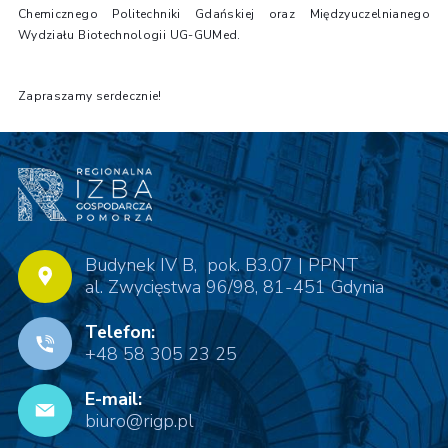
Chemicznego Politechniki Gdańskiej oraz Międzyuczelnianego
Wydziału Biotechnologii UG-GUMed.
Zapraszamy serdecznie!
Budynek IV B, pok. B3.07 | PPNT
al. Zwycięstwa 96/98, 81-451 Gdynia
Telefon:
+48 58 305 23 25
E-mail:
biuro@rigp.pl