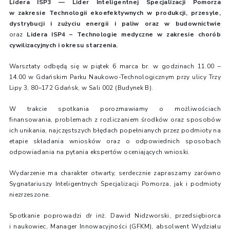
Lidera ISP3 — Lider Inteligentnej Specjalizacji Pomorza
w zakresie Technologii ekoefektywnych w produkcji, przesyle,
dystrybucji i zużyciu energii i paliw oraz w budownictwie
oraz
Lidera ISP4 – Technologie medyczne w zakresie chorób
cywilizacyjnych i okresu starzenia.
Warsztaty odbędą się w piątek 6 marca br. w godzinach 11.00 –
14.00 w Gdańskim Parku Naukowo-Technologicznym przy ulicy Trzy
Lipy 3, 80–172 Gdańsk, w Sali 002 (Budynek B).
W trakcie spotkania porozmawiamy o możliwościach
finansowania, problemach z rozliczaniem środków oraz sposobów
ich unikania, najczęstszych błędach popełnianych przez podmioty na
etapie składania wniosków oraz o odpowiednich sposobach
odpowiadania na pytania ekspertów oceniających wnioski.
Wydarzenie ma charakter otwarty, serdecznie zapraszamy zarówno
Sygnatariuszy Inteligentnych Specjalizacji Pomorza, jak i podmioty
niezrzeszone.
Spotkanie poprowadzi dr inż. Dawid Nidzworski, przedsiębiorca
i naukowiec, Manager Innowacyjności (GFKM), absolwent Wydziału