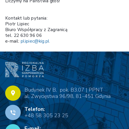
Liczymy na Państwa głos!
Kontakt lub pytania:
Piotr Lipiec
Biuro Współpracy z Zagranicą
tel. 22 630 96 06
e-mail:
plipiec@kig.pl
Budynek IV B, pok. B3.07 | PPNT
al. Zwycięstwa 96/98, 81-451 Gdynia
Telefon:
+48 58 305 23 25
E-mail: